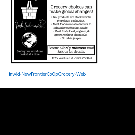
Post
inwld-NewFrontierCoOpGrocery-Web
navigation