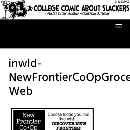
Skip
to
content
inwld-
NewFrontierCoOpGroce
Web